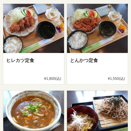
ヒレカツ定食
とんかつ定食
¥1,800(込)
¥1,550(込)