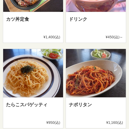
カツ丼定食
ドリンク
¥1,400(込)
¥450(込)～
たらこスパゲッティ
ナポリタン
¥950(込)
¥1,160(込)