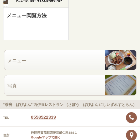
メニュー閲覧方法
-
メニュー
写真
*茶房 ぱぴよん* 西伊豆レストラン （さぼう ぱぴよん にしいずれすとらん）
0558522339
TEL
静岡県賀茂郡西伊豆町仁科384-1
住所
Googleマップで開く