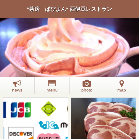
*茶房 ぱぴよん* 西伊豆レストラン
news
menu
photo
map