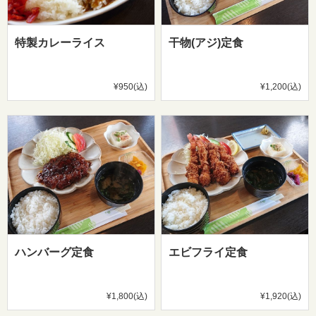
特製カレーライス
干物(アジ)定食
¥950(込)
¥1,200(込)
ハンバーグ定食
エビフライ定食
¥1,800(込)
¥1,920(込)