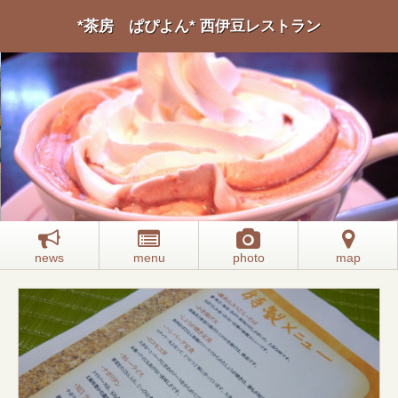
*茶房 ぱぴよん* 西伊豆レストラン
news
menu
photo
map