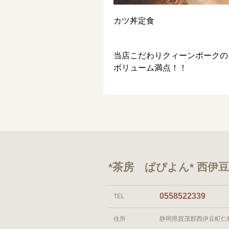
カツ丼定食
当店こだわりクィーンポークの
ボリューム満点！！
*茶房 ぱぴよん* 西
0558522339
TEL
住所
静岡県賀茂郡西伊豆町仁科3