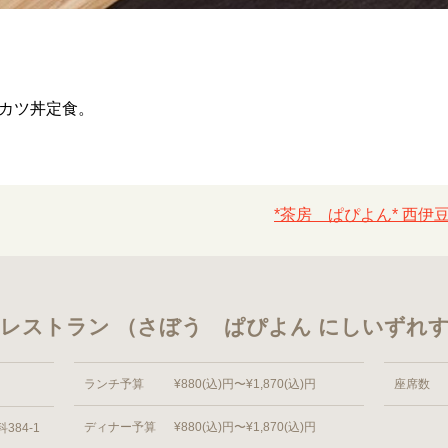
カツ丼定食。
*茶房 ぱぴよん* 西伊
伊豆レストラン （さぼう ぱぴよん にしいずれ
ランチ予算
¥880(込)円〜¥1,870(込)円
座席数
ディナー予算
¥880(込)円〜¥1,870(込)円
84-1