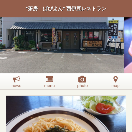
*茶房 ぱぴよん* 西伊豆レストラン
news
menu
photo
map