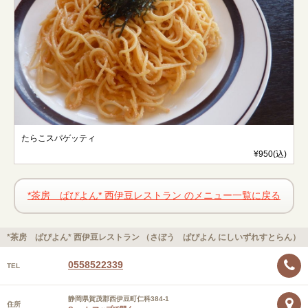
たらこスパゲッティ
¥950(込)
*茶房 ぱぴよん* 西伊豆レストラン のメニュー一覧に戻る
*茶房 ぱぴよん* 西伊豆レストラン （さぼう ぱぴよん にしいずれすとらん）
0558522339
TEL
静岡県賀茂郡西伊豆町仁科384-1
住所