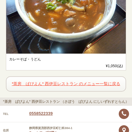
カレーそば・うどん
¥1,050(込)
*茶房 ぱぴよん* 西伊豆レストラン のメニュー一覧に戻る
*茶房 ぱぴよん* 西伊豆レストラン （さぼう ぱぴよん にしいずれすとらん）
0558522339
TEL
静岡県賀茂郡西伊豆町仁科384-1
住所