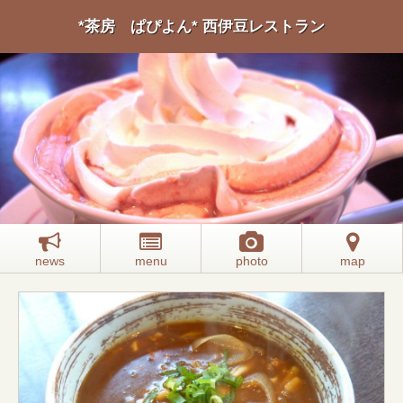
*茶房 ぱぴよん* 西伊豆レストラン
news
menu
photo
map