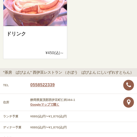
ドリンク
¥450(込)～
*茶房 ぱぴよん* 西伊豆レストラン （さぼう ぱぴよん にしいずれすとらん）
0558522339
TEL
静岡県賀茂郡西伊豆町仁科384-1
住所
Googleマップで開く
ランチ予算
¥880(込)円〜¥1,870(込)円
ディナー予算
¥880(込)円〜¥1,870(込)円