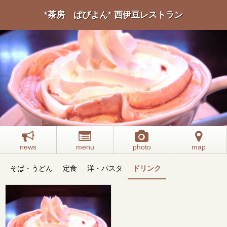
*茶房 ぱぴよん* 西伊豆レストラン
news
menu
photo
map
そば・うどん
定食
洋・パスタ
ドリンク